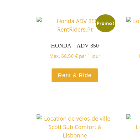
Promo !
HONDA – ADV 350
Max.
68,50
€
par 1 jour
Rent & Ride