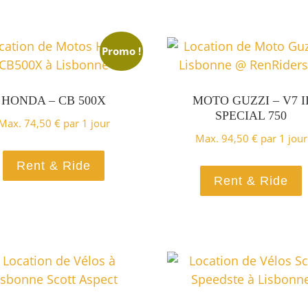
Promo !
HONDA – CB 500X
MOTO GUZZI – V7 I
SPECIAL 750
Max.
74,50
€
par 1 jour
Max.
94,50
€
par 1 jour
Rent & Ride
Rent & Ride