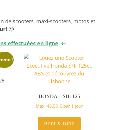
on de scooters, maxi-scooters, motos et
ur!
🙂
ns effectuées en ligne
.
⇐
romo !
25
HONDA – SHi 125
Max.
48,50
€
par 1 jour
Rent & Ride