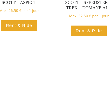
SCOTT – ASPECT
SCOTT – SPEEDSTER
TREK – DOMANE AL 
Max.
26,50
€
par 1 jour
Max.
32,50
€
par 1 jour
Ce produit a plusieurs variations. 
C
sieurs variations. Les options peuvent être choisies s
Rent & Ride
Rent & Ride
sieurs variations. Les options peuvent être choisies s