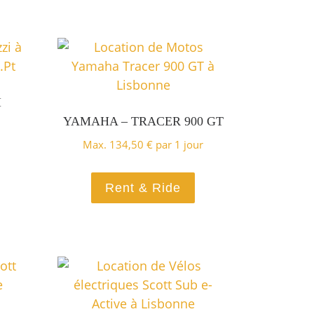
I
YAMAHA – TRACER 900 GT
Max.
134,50
€
par 1 jour
Rent & Ride