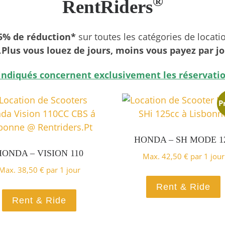
®
RentRiders
15% de réduction*
sur toutes les catégories de locati
.
Plus vous louez de jours, moins vous payez par jo
 indiqués concernent exclusivement les réservatio
P
HONDA – SH MODE 1
HONDA – VISION 110
Max.
42,50
€
par 1 jour
Max.
38,50
€
par 1 jour
Rent & Ride
Rent & Ride