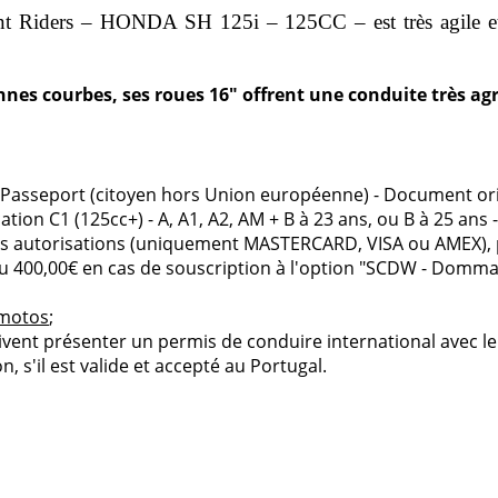
t Riders – HONDA SH 125i – 125CC – est très agile et
es courbes, ses roues 16″ offrent une conduite très agréa
u Passeport (citoyen hors Union européenne) - Document ori
tion C1 (125cc+) - A, A1, A2, AM + B à 23 ans, ou B à 25 ans
e les autorisations (uniquement MASTERCARD, VISA ou AMEX), 
ou 400,00€ en cas de souscription à l'option "SCDW - Dommag
 motos
;
vent présenter un permis de conduire international avec leur
n, s'il est valide et accepté au Portugal.