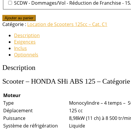
SCDW - Dommages/Vol - Réduction de Franchise - 15.
quantité
Ajouter au panier
de
Catégorie :
Location de Scooters 125cc – Cat. C1
HONDA
Description
-
Exigences
SHi
Inclus
125
Optionnels
Description
Scooter – HONDA SHi ABS 125 – Catégorie 
Moteur
Type
Monocylindre – 4 temps – 
Déplacement
125 cc
Puissance
8,98kW (11 ch) à 8 500 tr/mi
Système de réfrigération
Liquide