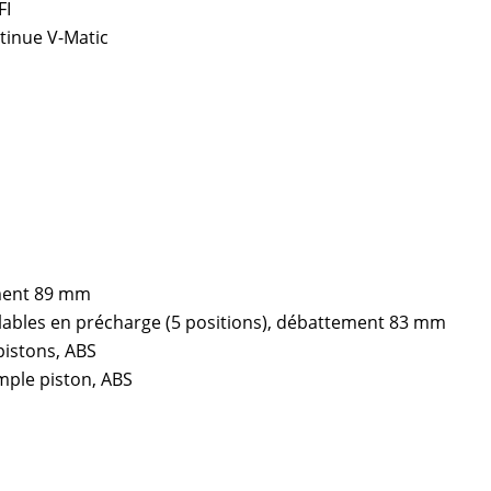
FI
ntinue V-Matic
ment 89 mm
ables en précharge (5 positions), débattement 83 mm
pistons, ABS
mple piston, ABS