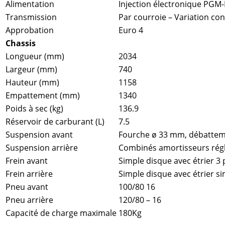
Alimentation
Injection électronique PGM-
Transmission
Par courroie – Variation co
Approbation
Euro 4
Chassis
Longueur (mm)
2034
Largeur (mm)
740
Hauteur (mm)
1158
Empattement (mm)
1340
Poids à sec (kg)
136.9
Réservoir de carburant (L)
7.5
Suspension avant
Fourche ø 33 mm, débatte
Suspension arrière
Combinés amortisseurs régl
Frein avant
Simple disque avec étrier 3 
Frein arrière
Simple disque avec étrier si
Pneu avant
100/80 16
Pneu arrière
120/80 – 16
Capacité de charge maximale
180Kg