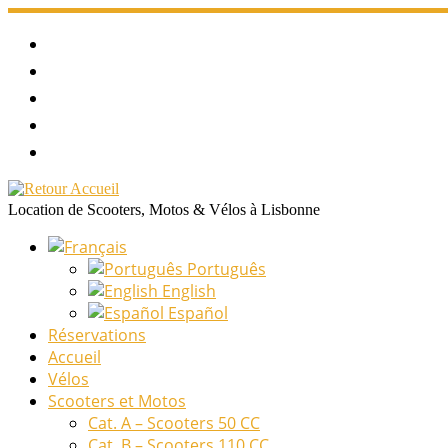
Passer
au
contenu
Location de Scooters, Motos & Vélos à Lisbonne
Português
English
Español
Réservations
Accueil
Vélos
Scooters et Motos
Cat. A – Scooters 50 CC
Cat. B – Scooters 110 CC