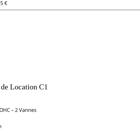
5 €
de Location C1
SOHC – 2 Vannes
n