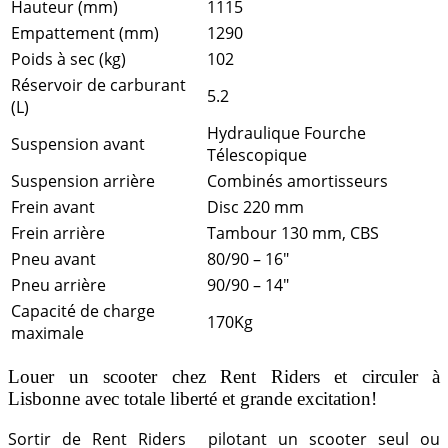
Hauteur (mm)
1115
Empattement (mm)
1290
Poids à sec (kg)
102
Réservoir de carburant
5.2
(L)
Hydraulique Fourche
Suspension avant
Télescopique
Suspension arrière
Combinés amortisseurs
Frein avant
Disc 220 mm
Frein arrière
Tambour 130 mm, CBS
Pneu avant
80/90 – 16″
Pneu arrière
90/90 – 14″
Capacité de charge
170Kg
maximale
Louer un scooter chez Rent Riders et circuler à
Lisbonne avec totale liberté et grande excitation!
Sortir de Rent Riders pilotant un scooter seul ou