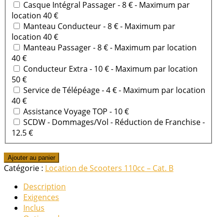
Casque Intégral Passager - 8 €
- Maximum par
location 40 €
Manteau Conducteur - 8 €
- Maximum par
location 40 €
Manteau Passager - 8 €
- Maximum par location
40 €
Conducteur Extra - 10 €
- Maximum par location
50 €
Service de Télépéage - 4 €
- Maximum par location
40 €
Assistance Voyage TOP - 10 €
SCDW - Dommages/Vol - Réduction de Franchise -
12.5 €
quantité
Ajouter au panier
de
Catégorie :
Location de Scooters 110cc – Cat. B
HONDA
Description
–
Exigences
VISION
Inclus
110