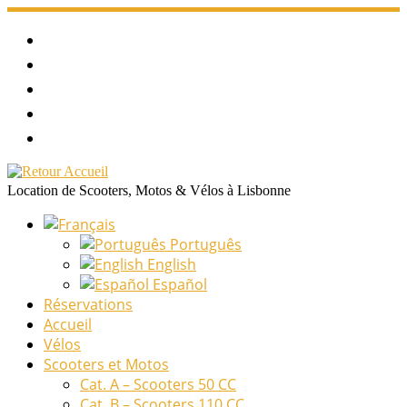
Passer
au
contenu
Location de Scooters, Motos & Vélos à Lisbonne
Português
English
Español
Réservations
Accueil
Vélos
Scooters et Motos
Cat. A – Scooters 50 CC
Cat. B – Scooters 110 CC