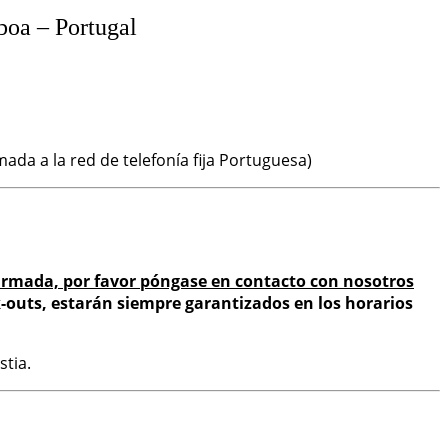
sboa – Portugal
mada a la red de telefonía fija Portuguesa)
firmada, por favor póngase en contacto con nosotros
-outs, estarán siempre garantizados en los horarios
tia.