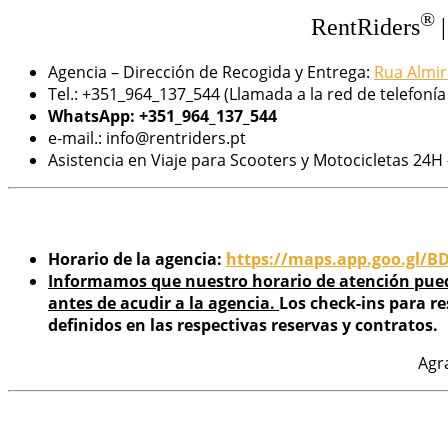
®
RentRiders
|
Agencia – Dirección de Recogida y Entrega:
Rua Almir
Tel.:
+351_964_137_544 (Llamada a la red de telefonía
WhatsApp: +351_964_137_544
e-mail.: info@rentriders.pt
Asistencia en Viaje para Scooters y Motocicletas 24H 
Horario de la agencia:
https://maps.app.goo.gl
Informamos que nuestro horario de atención puede
antes de acudir a la agencia.
Los check-ins para r
definidos en las respectivas reservas y contratos.
Agr