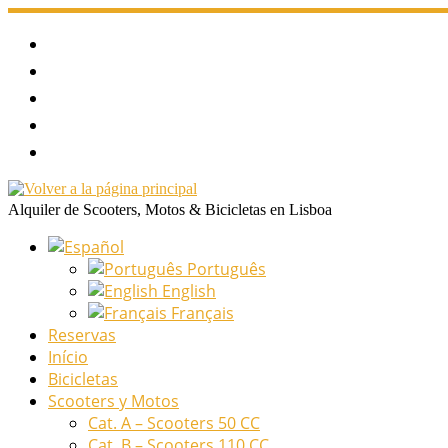
Saltar
al
contenido
Alquiler de Scooters, Motos & Bicicletas en Lisboa
Português
English
Français
Reservas
Início
Bicicletas
Scooters y Motos
Cat. A – Scooters 50 CC
Cat. B – Scooters 110 CC