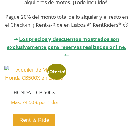
alquileres de motos. ¡Todo incluido*!
Pague 20% del monto total de lo alquiler y el resto en
Alquile una Moto Honda
®
el Check-in. ¡ Rent-a-Ride en Lisboa @ RentRiders
🙂
CB500X ABS y descubre
⇒
Los precios y descuentos mostrados son
Portugal
exclusivamente para reservas realizadas online.
⇐
¡RESERVAR AQUÍ!
¡Oferta!
HONDA – CB 500X
Max.
74,50
€
por 1 día
Rent & Ride