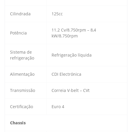
Cilindrada
125cc
11.2 Cv/8.750rpm – 8,4
Potência
kW/8.750rpm
Sistema de
Refrigeração líquida
refrigeração
Alimentação
CDI Electrónica
Transmissão
Correia V-belt – CVt
Certificação
Euro 4
Chassis