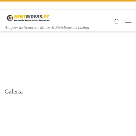
Skip to content
Me
Aluguer de Scooters, Motos & Bicicletas em Lisboa
Rentriders
Motorbike
Our french
Galeria
Tour 2024
friends with
YOUTUBE LINK HERE