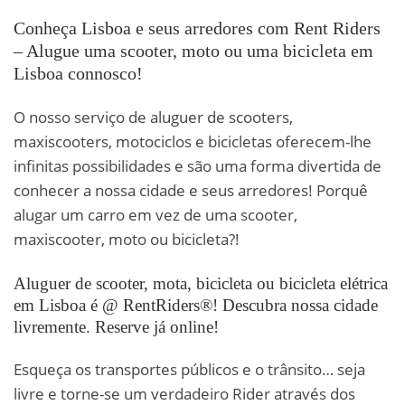
Rent a Scooter SYM ORBIT
Os nossos
Conheça Lisboa e seus arredores com Rent Riders
II 50CC
passeio a
– Alugue uma scooter, moto ou uma bicicleta em
Lisboa connosco!
amigos
O nosso serviço de aluguer de scooters,
Cascais!
maxiscooters, motociclos e bicicletas oferecem-lhe
Our german
infinitas possibilidades e são uma forma divertida de
Holandeses
conhecer a nossa cidade e seus arredores! Porquê
alugar um carro em vez de uma scooter,
Scott Sub comfort ou Aspect,
maxiscooter, moto ou bicicleta?!
friends @
ao gosto de cada um.
@ Mosteiro
Aluguer de scooter, mota, bicicleta ou bicicleta elétrica
ASHWINI e
em Lisboa é @ RentRiders®! Descubra nossa cidade
RentRiders.
livremente. Reserve já online!
dos
Esqueça os transportes públicos e o trânsito… seja
amigos @
livre e torne-se um verdadeiro Rider através dos